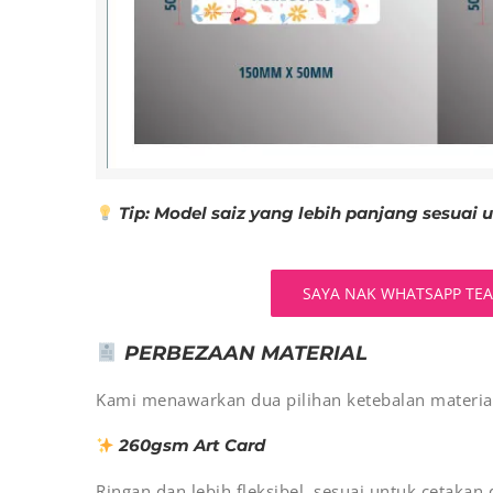
Tip: Model saiz yang lebih panjang sesuai 
SAYA NAK WHATSAPP TE
PERBEZAAN MATERIAL
Kami menawarkan dua pilihan ketebalan material 
260gsm Art Card
Ringan dan lebih fleksibel, sesuai untuk cetaka