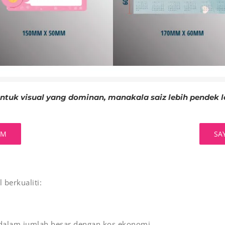
untuk visual yang dominan, manakala saiz lebih pendek l
AM
SA
berkualiti:
n dalam jumlah besar dengan kos ekonomi.