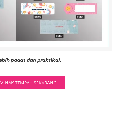
ebih padat dan praktikal.
YA NAK TEMPAH SEKARANG