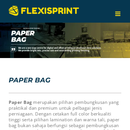
Skip
to
content
PAPER BAG
Paper Bag
merupakan pilihan pembungkusan yang
praktikal dan premium untuk pelbagai jenis
perniagaan. Dengan cetakan full color berkualiti
tinggi serta pilihan lamination dan warna tali, paper
bag bukan sahaja berfungsi sebagai pembungkusan