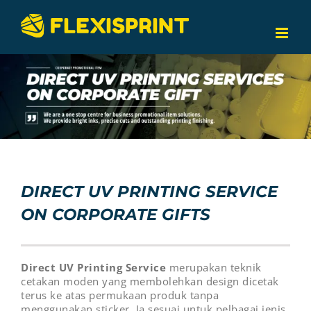
Skip
to
content
DIRECT UV PRINTING SERVICE
ON CORPORATE GIFTS
Direct UV Printing Service
merupakan teknik
cetakan moden yang membolehkan design dicetak
terus ke atas permukaan produk tanpa
menggunakan sticker. Ia sesuai untuk pelbagai jenis