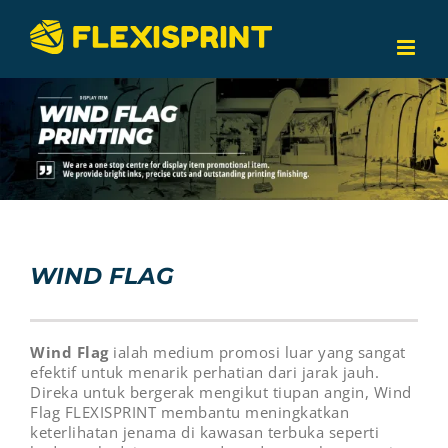
Skip
to
content
WIND FLAG
Wind Flag
ialah medium promosi luar yang sangat
efektif untuk menarik perhatian dari jarak jauh.
Direka untuk bergerak mengikut tiupan angin, Wind
Flag FLEXISPRINT membantu meningkatkan
keterlihatan jenama di kawasan terbuka seperti