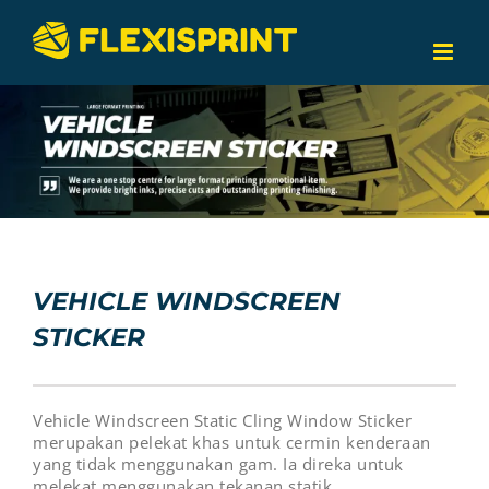
Skip
to
content
VEHICLE WINDSCREEN
STICKER
Vehicle Windscreen Static Cling Window Sticker
merupakan pelekat khas untuk cermin kenderaan
yang tidak menggunakan gam. Ia direka untuk
melekat menggunakan tekanan statik,