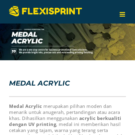
Skip
to
content
MEDAL ACRYLIC
Medal Acrylic
merupakan pilihan moden dan
menarik untuk anugerah, pertandingan atau acara
khas. Dihasilkan menggunakan
acrylic berkualiti
dengan UV printing
, medal ini memberikan hasil
cetakan yang tajam, warna yang terang serta