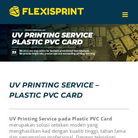
Skip
to
content
UV PRINTING SERVICE –
PLASTIC PVC CARD
UV Printing Service pada Plastic PVC Card
merupakan solusi cetakan moden yang
menghasilkan kad dengan kualiti tinggi, tahan lama
dan penampilan profesional. Dengan teknologi